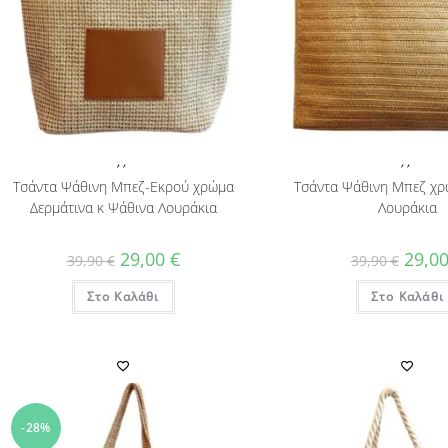
,
,
,
,
Τσάντα Ψάθινη Μπεζ-Εκρού χρώμα
Τσάντα Ψάθινη Μπεζ χρ
Δερμάτινα κ Ψάθινα Λουράκια
Λουράκια
Original
Η
Origin
29,00
€
29,0
39,90
€
39,90
€
price
τρέχουσα
price
was:
τιμή
was:
Στο Καλάθι
39,90 €.
είναι:
Στο Καλάθι
39,90 
29,00 €.
-28%