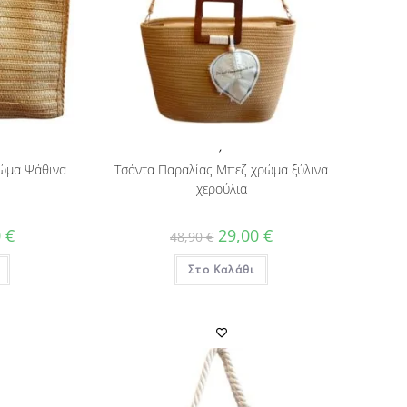
,
ώμα Ψάθινα
Τσάντα Παραλίας Μπεζ χρώμα ξύλινα
χερούλια
al
Η
Original
Η
0
€
29,00
€
48,90
€
τρέχουσα
price
τρέχουσα
τιμή
was:
τιμή
€.
είναι:
Στο Καλάθι
48,90 €.
είναι:
29,00 €.
29,00 €.