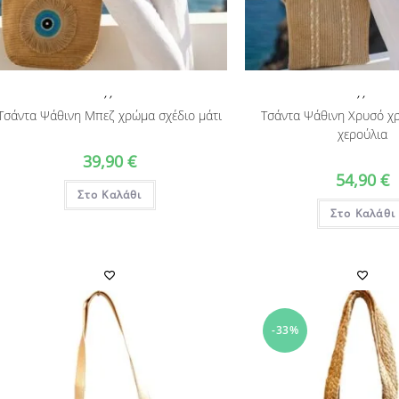
,
,
,
,
Τσάντα Ψάθινη Μπεζ χρώμα σχέδιο μάτι
Τσάντα Ψάθινη Χρυσό χ
χερούλια
39,90
€
54,90
€
Στο Καλάθι
Στο Καλάθι
-33%