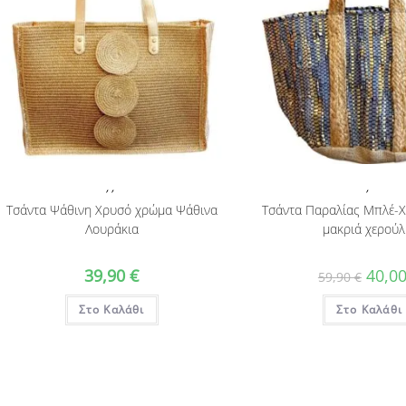
,
,
,
Τσάντα Ψάθινη Χρυσό χρώμα Ψάθινα
Τσάντα Παραλίας Μπλέ-
Λουράκια
μακριά χερούλ
Origin
39,90
€
40,0
59,90
€
price
was:
Στο Καλάθι
Στο Καλάθι
59,90 