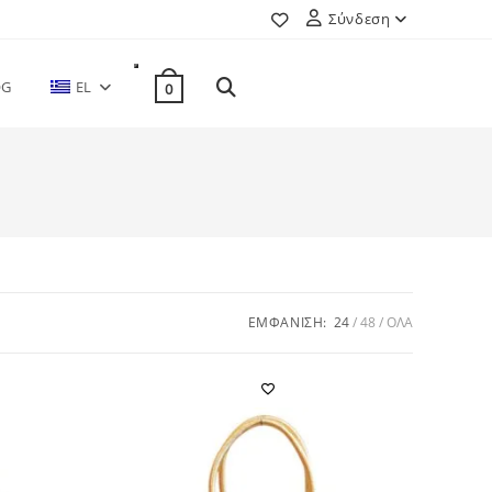
Σύνδεση
TOGGLE
OG
EL
0
WEBSITE
SEARCH
ΕΜΦΆΝΙΣΗ:
24
48
ΌΛΑ