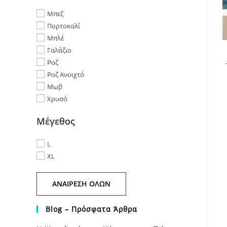
Μπεζ
Πορτοκαλί
Μπλέ
Γαλάζιο
Ροζ
Ροζ Ανοιχτό
Μωβ
Χρυσό
Μέγεθος
L
XL
ΑΝΑΊΡΕΣΗ ΌΛΩΝ
Blog – Πρόσφατα Άρθρα