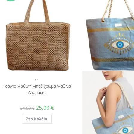
,
,
Τσάντα Ψάθινη Μπεζ χρώμα Ψάθινα
Λουράκια
Original
Η
25,00
€
34,90
€
price
τρέχουσα
was:
τιμή
Στο Καλάθι
34,90 €.
είναι:
25,00 €.