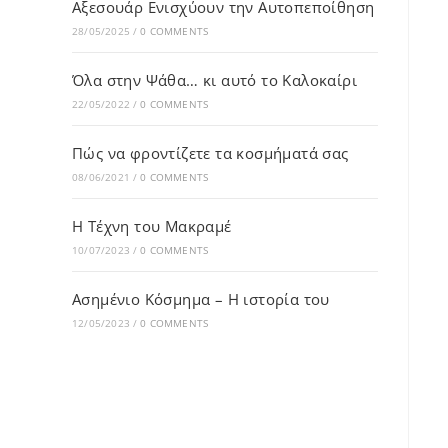
Αξεσουάρ Ενισχύουν την Αυτοπεποίθηση
28/05/2025
/
0 COMMENTS
Όλα στην Ψάθα… κι αυτό το Καλοκαίρι
22/05/2022
/
0 COMMENTS
Πώς να φροντίζετε τα κοσμήματά σας
08/06/2021
/
0 COMMENTS
Η Τέχνη του Μακραμέ
10/07/2023
/
0 COMMENTS
Ασημένιο Κόσμημα – Η ιστορία του
12/05/2023
/
0 COMMENTS