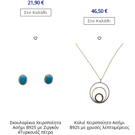
21,90
€
46,50
€
Στο Καλάθι
Στο Καλάθι
Σκουλαρίκια Χειροποίητα
Κολιέ Χειροποίητο Ασήμι
Ασήμι Β925 με Ζιργκόν
Β925 με χρυσές λεπτομέρειες
κ΄Τυρκουάζ πέτρα