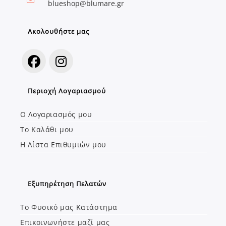
Opens
blueshop@blumare.gr
in
your
application
Ακολουθήστε μας
Opens
Opens
Περιοχή Λογαριασμού
in
in
a
a
Ο Λογαριασμός μου
new
new
Το Καλάθι μου
tab
tab
Η Λίστα Επιθυμιών μου
Εξυπηρέτηση Πελατών
Το Φυσικό μας Κατάστημα
Επικοινωνήστε μαζί μας