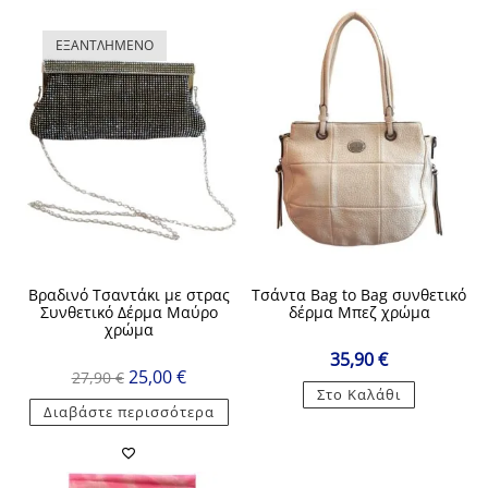
ΕΞΑΝΤΛΗΜΈΝΟ
Βραδινό Τσαντάκι με στρας
Τσάντα Bag to Bag συνθετικό
Συνθετικό Δέρμα Μαύρο
δέρμα Μπεζ χρώμα
χρώμα
35,90
€
Original
Η
25,00
€
27,90
€
price
τρέχουσα
Στο Καλάθι
was:
τιμή
Διαβάστε περισσότερα
27,90 €.
είναι:
25,00 €.