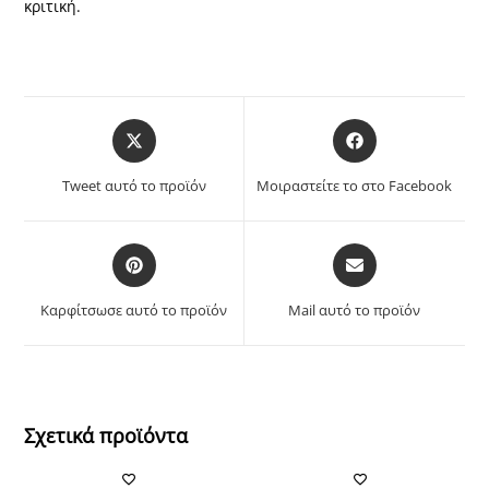
κριτική.
Opens
Opens
in
in
a
a
Tweet αυτό το προϊόν
Μοιραστείτε το στο Facebook
new
new
window
window
Opens
Opens
in
in
a
a
Καρφίτσωσε αυτό το προϊόν
Mail αυτό το προϊόν
new
new
window
window
Σχετικά προϊόντα