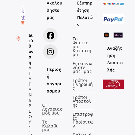
Ακολου
Εξυπηρ
θήστε
έτηση
μας
Πελατώ
ν
Δι
Το
εύ
Φυσικό
Opens
θ
μας
Αναζήτ
Κατάστη
υν
in
μα
ηση
σ
a
Opens
η
Αποστο
Επικοινω
νήστε
Α.
new
Περιοχ
in
λής
μαζί μας
Π
tab
ή
a
Α
Τρόποι
Π
Λογαρι
Πληρωμή
new
ς
Α
ασμού
tab
Ν
Τρόποι
Δ
Αποστολ
Ο
ής
Ρ
Λογαριασ
Ε
μός μου
Επιστροφ
Ο
ές
Υ
Το
Προϊόντω
Καλάθι
ν
1
μου
1,
Πολιτική