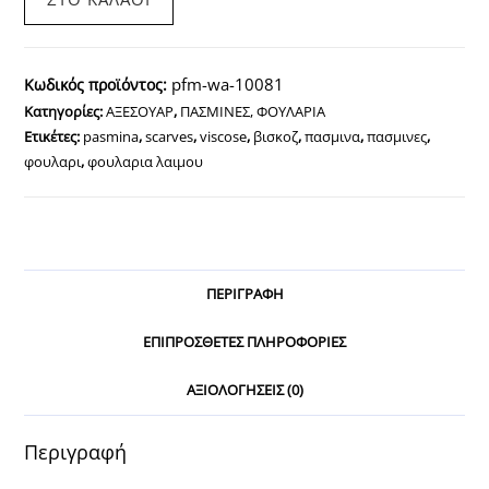
Φουλάρι
βισκόζ-
μετάξι
pfm-wa-10081
Κωδικός προϊόντος:
Μπλέ
Κατηγορίες:
ΑΞΕΣΟΥΑΡ
,
ΠΑΣΜΙΝΕΣ, ΦΟΥΛΑΡΙΑ
χρώμα
Ετικέτες:
pasmina
,
scarves
,
viscose
,
βισκοζ
,
πασμινα
,
πασμινες
,
ποσότητα
φουλαρι
,
φουλαρια λαιμου
ΠΕΡΙΓΡΑΦΉ
ΕΠΙΠΡΌΣΘΕΤΕΣ ΠΛΗΡΟΦΟΡΊΕΣ
ΑΞΙΟΛΟΓΉΣΕΙΣ (0)
Περιγραφή