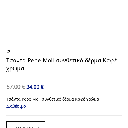
Τσάντα Pepe Moll συνθετικό δέρμα Καφέ
χρώμα
67,00
€
Original
Η
34,00
€
price
τρέχουσα
was:
τιμή
67,00 €.
είναι:
Τσάντα Pepe Moll συνθετικό δέρμα Καφέ χρώμα
34,00 €.
Διαθέσιμο
Τσάντα