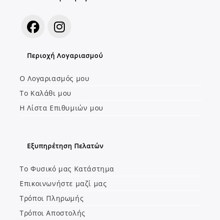
Opens
Opens
Περιοχή Λογαριασμού
in
in
a
a
Ο Λογαριασμός μου
new
new
Το Καλάθι μου
tab
tab
Η Λίστα Επιθυμιών μου
Εξυπηρέτηση Πελατών
Το Φυσικό μας Κατάστημα
Επικοινωνήστε μαζί μας
Τρόποι Πληρωμής
Τρόποι Αποστολής