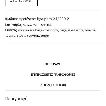
ΣΤΟ ΚΑΛΆΘΙ
Pepe
Moll
συνθετικό
bga-ppm-242230-2
Κωδικός προϊόντος:
δέρμα
Κατηγορίες:
ΑΞΕΣΟΥΑΡ
,
ΤΣΑΝΤΕΣ
Καφέ
Ετικέτες:
accessories
,
bags
,
crossbody_bags
,
sale
,
tsanta
,
τσαντα
,
χρώμα
τσαντα_χιαστι
,
τσαντακι χιαστι
ποσότητα
ΠΕΡΙΓΡΑΦΉ
ΕΠΙΠΡΌΣΘΕΤΕΣ ΠΛΗΡΟΦΟΡΊΕΣ
ΑΞΙΟΛΟΓΉΣΕΙΣ (0)
Περιγραφή