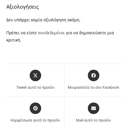
Αξιολογήσεις
Δεν υπάρχει καμία αξιολόγηση ακόμη.
Πρέπει να είστε
συνδεδεμένοι
για να δημοσιεύσετε μια
κριτική.
Opens
Opens
in
in
a
a
Tweet αυτό το προϊόν
Μοιραστείτε το στο Facebook
new
new
window
window
Opens
Opens
in
in
a
a
Καρφίτσωσε αυτό το προϊόν
Mail αυτό το προϊόν
new
new