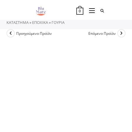
Skip
to
0
content
ΚΑΤΑΣΤΗΜΑ
»
ΕΠΟΧΙΚΑ
»
ΓΟΥΡΙΑ
Προηγούμενο Προϊόν
Επόμενο Προϊόν