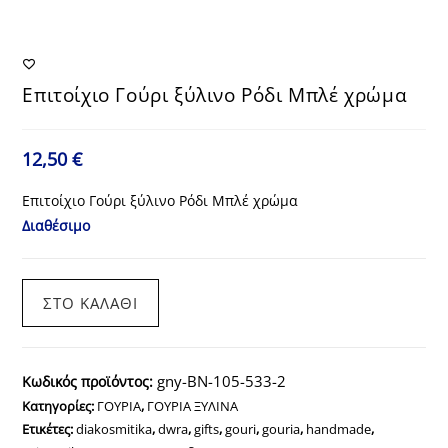
Επιτοίχιο Γούρι ξύλινο Ρόδι Μπλέ χρώμα
12,50
€
Επιτοίχιο Γούρι ξύλινο Ρόδι Μπλέ χρώμα
Διαθέσιμο
Επιτοίχιο
ΣΤΟ ΚΑΛΆΘΙ
Γούρι
ξύλινο
Ρόδι
gny-BN-105-533-2
Κωδικός προϊόντος:
Μπλέ
Κατηγορίες:
ΓΟΥΡΙΑ
,
ΓΟΥΡΙΑ ΞΥΛΙΝΑ
χρώμα
Ετικέτες:
diakosmitika
,
dwra
,
gifts
,
gouri
,
gouria
,
handmade
,
ποσότητα