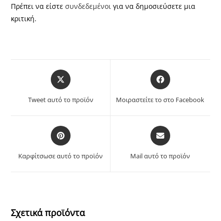
Πρέπει να είστε
συνδεδεμένοι
για να δημοσιεύσετε μια
κριτική.
Opens
Opens
in
in
a
a
Tweet αυτό το προϊόν
Μοιραστείτε το στο Facebook
new
new
window
window
Opens
Opens
in
in
a
a
Καρφίτσωσε αυτό το προϊόν
Mail αυτό το προϊόν
new
new
window
window
Σχετικά προϊόντα