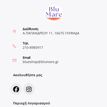
Διεύθυνση
Α.ΠΑΠΑΝΔΡΕΟΥ 11, 16675 ΓΛΥΦΑΔΑ
Τηλ.
210-8985917
Email
Opens
blueshop@blumare.gr
in
your
application
Ακολουθήστε μας
Opens
Opens
Περιοχή Λογαριασμού
in
in