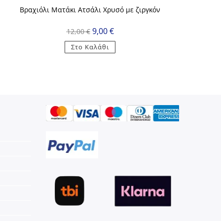
Βραχιόλι Ματάκι Ατσάλι Χρυσό με ζιργκόν
Original
Η
9,00
€
12,00
€
price
τρέχουσα
was:
τιμή
Στο Καλάθι
12,00 €.
είναι:
9,00 €.