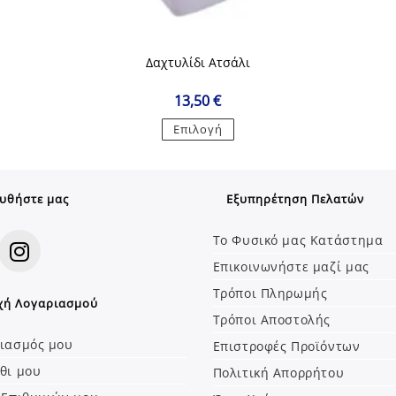
Δαχτυλίδι Ατσάλι
13,50
€
Αυτό
Επιλογή
το
προϊόν
έχει
πολλαπλές
παραλλαγές.
Οι
υθήστε μας
Εξυπηρέτηση Πελατών
επιλογές
μπορούν
να
Το Φυσικό μας Κατάστημα
επιλεγούν
στη
Επικοινωνήστε μαζί μας
σελίδα
Opens
του
Τρόποι Πληρωμής
προϊόντος
χή Λογαριασμού
in
Τρόποι Αποστολής
a
ιασμός μου
Επιστροφές Προϊόντων
new
θι μου
tab
Πολιτική Απορρήτου