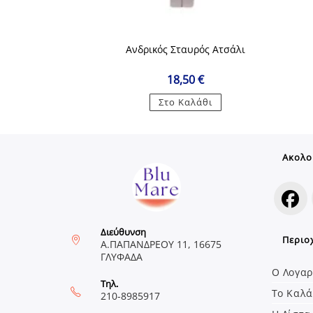
Ανδρικός Σταυρός Ατσάλι
18,50
€
Στο Καλάθι
Ακολο
Opens
Διεύθυνση
Περιο
in
Α.ΠΑΠΑΝΔΡΕΟΥ 11, 16675
ΓΛΥΦΑΔΑ
a
Ο Λογαρ
new
Τηλ.
Το Καλά
tab
210-8985917