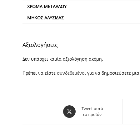
ΧΡΏΜΑ ΜΕΤΆΛΛΟΥ
ΜΉΚΟΣ ΑΛΥΣΊΔΑΣ
Αξιολογήσεις
Δεν υπάρχει καμία αξιολόγηση ακόμη.
Πρέπει να είστε
συνδεδεμένοι
για να δημοσιεύσετε μια 
Opens
Tweet αυτό
το προϊόν
in
a
new
window