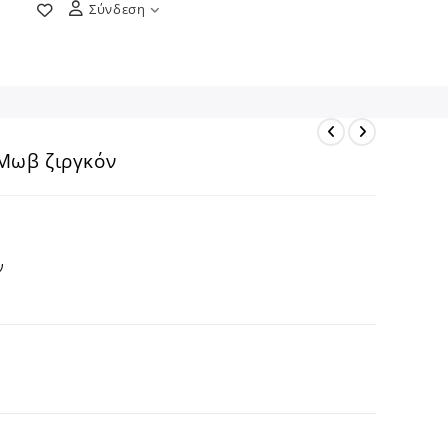
Σύνδεση
 Μωβ ζιργκόν
ν