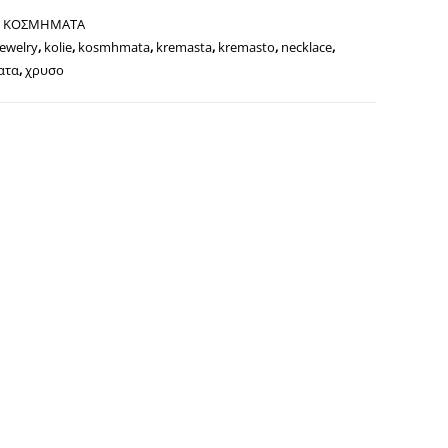
,
ΚΟΣΜΗΜΑΤΑ
jewelry
,
kolie
,
kosmhmata
,
kremasta
,
kremasto
,
necklace
,
ατα
,
χρυσο