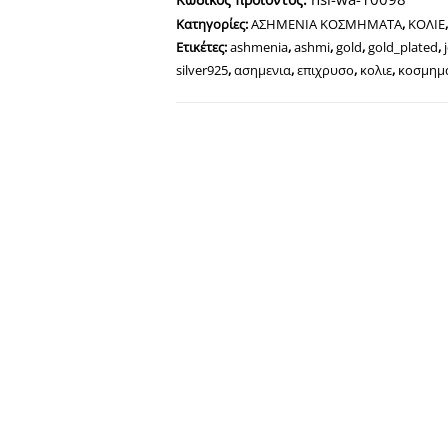
με
Κατηγορίες:
ΑΣΗΜΕΝΙΑ ΚΟΣΜΗΜΑΤΑ
,
ΚΟΛΙΕ
Μωβ
Ετικέτες:
ashmenia
,
ashmi
,
gold
,
gold_plated
,
ζιργκόν
silver925
,
ασημενια
,
επιχρυσο
,
κολιε
,
κοσμημ
ποσότητα