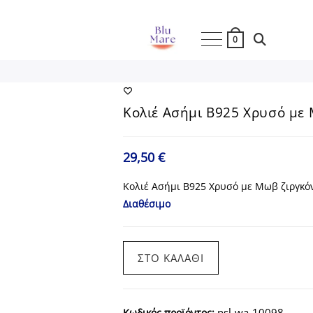
Toggle
0
Website
Κολιέ Ασήμι Β925 Χρυσό με
Search
29,50
€
Κολιέ Ασήμι Β925 Χρυσό με Μωβ ζιργκό
Διαθέσιμο
Κολιέ
ΣΤΟ ΚΑΛΆΘΙ
Ασήμι
Β925
Χρυσό
nsl-wa-10098
Κωδικός προϊόντος: