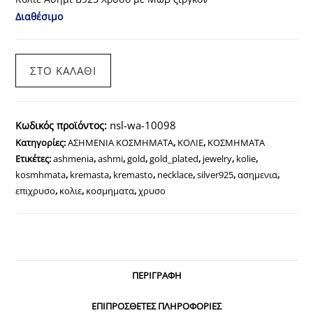
Διαθέσιμο
Κολιέ
ΣΤΟ ΚΑΛΆΘΙ
Ασήμι
Β925
Χρυσό
nsl-wa-10098
Κωδικός προϊόντος:
με
Κατηγορίες:
ΑΣΗΜΕΝΙΑ ΚΟΣΜΗΜΑΤΑ
,
ΚΟΛΙΕ
,
ΚΟΣΜΗΜΑΤΑ
Μωβ
Ετικέτες:
ashmenia
,
ashmi
,
gold
,
gold_plated
,
jewelry
,
kolie
,
ζιργκόν
kosmhmata
,
kremasta
,
kremasto
,
necklace
,
silver925
,
ασημενια
,
ποσότητα
επιχρυσο
,
κολιε
,
κοσμηματα
,
χρυσο
ΠΕΡΙΓΡΑΦΉ
ΕΠΙΠΡΌΣΘΕΤΕΣ ΠΛΗΡΟΦΟΡΊΕΣ