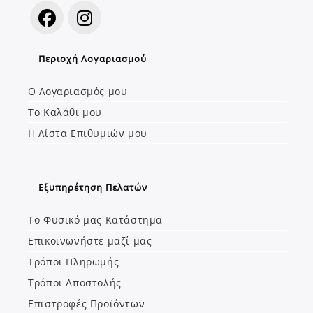
Opens
Opens
Περιοχή Λογαριασμού
in
in
a
a
Ο Λογαριασμός μου
new
new
Το Καλάθι μου
tab
tab
Η Λίστα Επιθυμιών μου
Εξυπηρέτηση Πελατών
Το Φυσικό μας Κατάστημα
Επικοινωνήστε μαζί μας
Τρόποι Πληρωμής
Τρόποι Αποστολής
Επιστροφές Προϊόντων