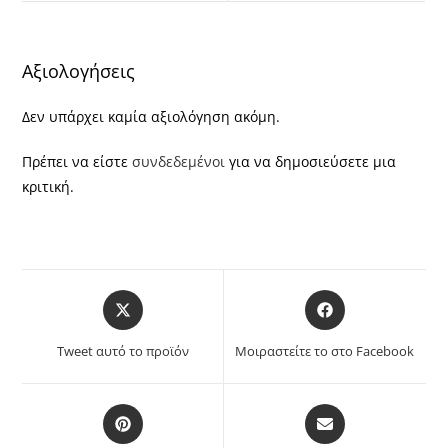
Αξιολογήσεις
Δεν υπάρχει καμία αξιολόγηση ακόμη.
Πρέπει να είστε
συνδεδεμένοι
για να δημοσιεύσετε μια
κριτική.
Opens
Opens
in
in
a
a
Tweet αυτό το προϊόν
Μοιραστείτε το στο Facebook
new
new
window
window
Opens
Opens
in
in