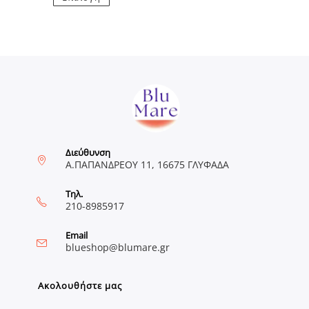
το
προϊόν
έχει
πολλαπλές
παραλλαγές.
Οι
επιλογές
μπορούν
να
επιλεγούν
στη
σελίδα
του
προϊόντος
Διεύθυνση
Α.ΠΑΠΑΝΔΡΕΟΥ 11, 16675 ΓΛΥΦΑΔΑ
Τηλ.
210-8985917
Email
Opens
blueshop@blumare.gr
in
your
application
Ακολουθήστε μας