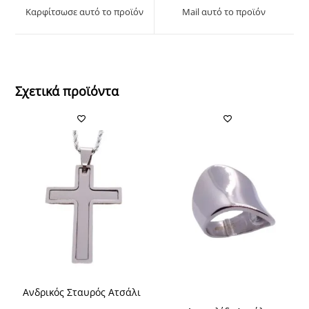
a
a
Καρφίτσωσε αυτό το προϊόν
Mail αυτό το προϊόν
new
new
window
window
Σχετικά προϊόντα
Ανδρικός Σταυρός Ατσάλι