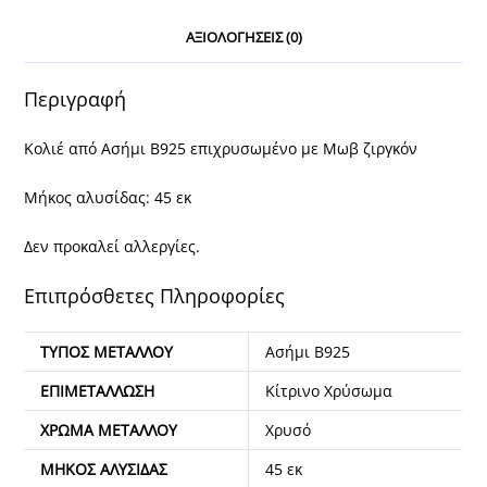
ΑΞΙΟΛΟΓΉΣΕΙΣ (0)
Περιγραφή
Κολιέ από Ασήμι Β925 επιχρυσωμένο με Μωβ ζιργκόν
Μήκος αλυσίδας: 45 εκ
Δεν προκαλεί αλλεργίες.
Επιπρόσθετες Πληροφορίες
ΤΎΠΟΣ ΜΕΤΆΛΛΟΥ
Ασήμι Β925
ΕΠΙΜΕΤΆΛΛΩΣΗ
Κίτρινο Χρύσωμα
ΧΡΏΜΑ ΜΕΤΆΛΛΟΥ
Χρυσό
ΜΉΚΟΣ ΑΛΥΣΊΔΑΣ
45 εκ