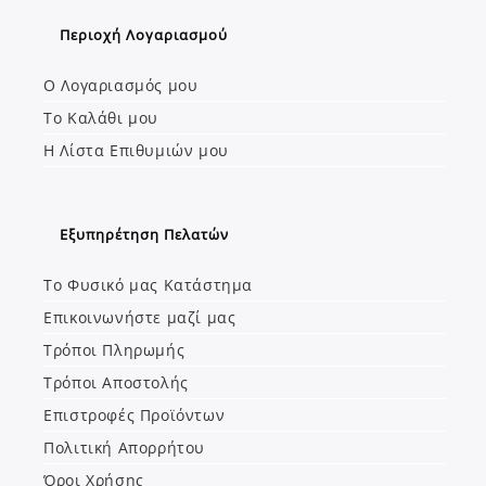
Opens
Opens
Περιοχή Λογαριασμού
in
in
a
a
Ο Λογαριασμός μου
new
new
Το Καλάθι μου
tab
tab
Η Λίστα Επιθυμιών μου
Εξυπηρέτηση Πελατών
Το Φυσικό μας Κατάστημα
Επικοινωνήστε μαζί μας
Τρόποι Πληρωμής
Τρόποι Αποστολής
Επιστροφές Προϊόντων
Πολιτική Απορρήτου
Όροι Χρήσης