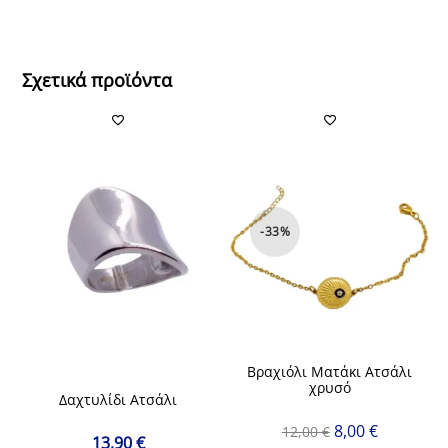
Σχετικά προϊόντα
-33%
Βραχιόλι Ματάκι Ατσάλι
χρυσό
Δαχτυλίδι Ατσάλι
Original
Η
8,00
€
12,00
€
13,90
€
price
τρέχουσα