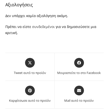
Αξιολογήσεις
Δεν υπάρχει καμία αξιολόγηση ακόμη.
Πρέπει να είστε
συνδεδεμένοι
για να δημοσιεύσετε μια
κριτική.
Opens
Opens
in
in
a
a
Tweet αυτό το προϊόν
Μοιραστείτε το στο Facebook
new
new
window
window
Opens
Opens
in
in
a
a
Καρφίτσωσε αυτό το προϊόν
Mail αυτό το προϊόν
new
new
window
window