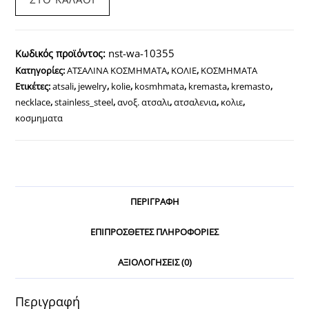
Ατσάλι
Ασημί
χρώμα
nst-wa-10355
Κωδικός προϊόντος:
με
Κατηγορίες:
ΑΤΣΑΛΙΝΑ ΚΟΣΜΗΜΑΤΑ
,
ΚΟΛΙΕ
,
ΚΟΣΜΗΜΑΤΑ
ζιργκόν
Ετικέτες:
atsali
,
jewelry
,
kolie
,
kosmhmata
,
kremasta
,
kremasto
,
σχέδιο
necklace
,
stainless_steel
,
ανοξ. ατσαλι
,
ατσαλενια
,
κολιε
,
Καρδιά
κοσμηματα
ποσότητα
ΠΕΡΙΓΡΑΦΉ
ΕΠΙΠΡΌΣΘΕΤΕΣ ΠΛΗΡΟΦΟΡΊΕΣ
ΑΞΙΟΛΟΓΉΣΕΙΣ (0)
Περιγραφή