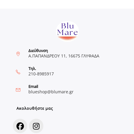
Διεύθυνση
Α.ΠΑΠΑΝΔΡΕΟΥ 11, 16675 ΓΛΥΦΑΔΑ
Τηλ.
210-8985917
Email
Opens
blueshop@blumare.gr
in
your
application
Ακολουθήστε μας