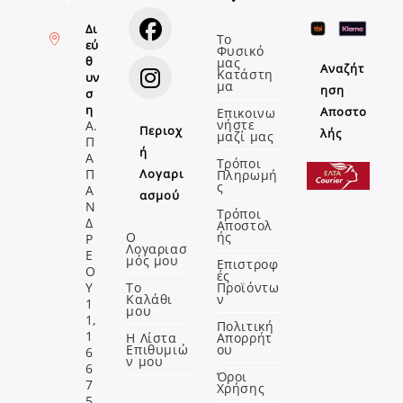
Δι
Το
εύ
Φυσικό
Opens
θ
μας
Αναζήτ
Κατάστη
υν
in
μα
ηση
σ
a
Opens
η
Αποστο
Επικοινω
νήστε
Α.
new
Περιοχ
in
λής
μαζί μας
Π
tab
ή
a
Α
Τρόποι
Π
Λογαρι
Πληρωμή
new
ς
Α
ασμού
tab
Ν
Τρόποι
Δ
Αποστολ
Ο
ής
Ρ
Λογαριασ
Ε
μός μου
Επιστροφ
Ο
ές
Υ
Το
Προϊόντω
Καλάθι
ν
1
μου
1,
Πολιτική
1
Η Λίστα
Απορρήτ
Επιθυμιώ
ου
6
ν μου
6
Όροι
7
Χρήσης
5