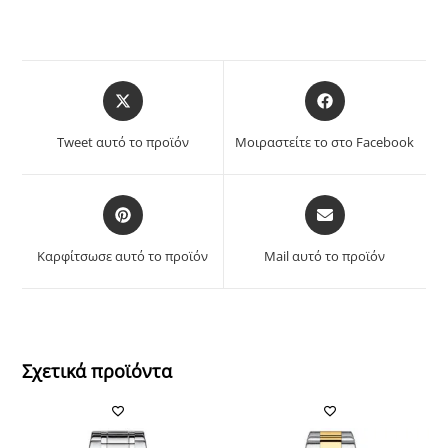
Opens
Opens
in
in
a
a
Tweet αυτό το προϊόν
Μοιραστείτε το στο Facebook
new
new
window
window
Opens
Opens
in
in
a
a
Καρφίτσωσε αυτό το προϊόν
Mail αυτό το προϊόν
new
new
window
window
Σχετικά προϊόντα