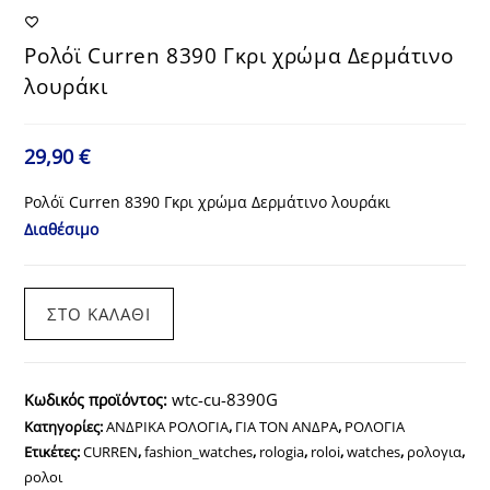
Ρολόϊ Curren 8390 Γκρι χρώμα Δερμάτινο
λουράκι
29,90
€
Ρολόϊ Curren 8390 Γκρι χρώμα Δερμάτινο λουράκι
Διαθέσιμο
Ρολόϊ
ΣΤΟ ΚΑΛΆΘΙ
Curren
8390
Γκρι
wtc-cu-8390G
Κωδικός προϊόντος:
χρώμα
Κατηγορίες:
ΑΝΔΡΙΚΑ ΡΟΛΟΓΙΑ
,
ΓΙΑ ΤΟΝ ΑΝΔΡΑ
,
ΡΟΛΟΓΙΑ
Δερμάτινο
Ετικέτες:
CURREN
,
fashion_watches
,
rologia
,
roloi
,
watches
,
ρολογια
,
λουράκι
ρολοι