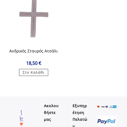
Ανδρικός Σταυρός Ατσάλι
18,50
€
Στο Καλάθι
Ακολου
Εξυπηρ
θήστε
έτηση
μας
Πελατώ
ν