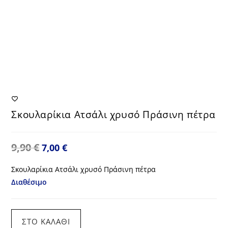
Σκουλαρίκια Ατσάλι χρυσό Πράσινη πέτρα
9,90
€
Original
Η
7,00
€
price
τρέχουσα
was:
τιμή
9,90 €.
είναι:
Σκουλαρίκια Ατσάλι χρυσό Πράσινη πέτρα
7,00 €.
Διαθέσιμο
Σκουλαρίκια
ΣΤΟ ΚΑΛΆΘΙ
Ατσάλι