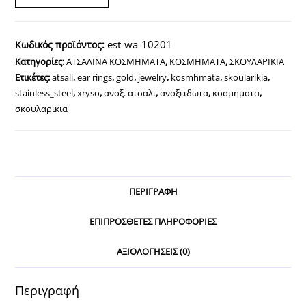
χρυσό
Πράσινη
est-wa-10201
Κωδικός προϊόντος:
πέτρα
Κατηγορίες:
ΑΤΣΑΛΙΝΑ ΚΟΣΜΗΜΑΤΑ
,
ΚΟΣΜΗΜΑΤΑ
,
ΣΚΟΥΛΑΡΙΚΙΑ
ποσότητα
Ετικέτες:
atsali
,
ear rings
,
gold
,
jewelry
,
kosmhmata
,
skoularikia
,
stainless_steel
,
xryso
,
ανοξ. ατσαλι
,
ανοξειδωτα
,
κοσμηματα
,
σκουλαρικια
ΠΕΡΙΓΡΑΦΉ
ΕΠΙΠΡΌΣΘΕΤΕΣ ΠΛΗΡΟΦΟΡΊΕΣ
ΑΞΙΟΛΟΓΉΣΕΙΣ (0)
Περιγραφή