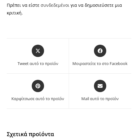
Πρέπει να είστε
συνδεδεμένοι
για να δημοσιεύσετε μια
κριτική.
Opens
Opens
in
in
a
a
Tweet αυτό το προϊόν
Μοιραστείτε το στο Facebook
new
new
window
window
Opens
Opens
in
in
a
a
Καρφίτσωσε αυτό το προϊόν
Mail αυτό το προϊόν
new
new
window
window
Σχετικά προϊόντα