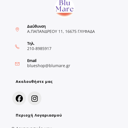
Διεύθυνση
Α.ΠΑΠΑΝΔΡΕΟΥ 11, 16675 ΓΛΥΦΑΔΑ
Τηλ.
210-8985917
Email
Opens
blueshop@blumare.gr
in
your
application
Ακολουθήστε μας
Opens
Opens
Περιοχή Λογαριασμού
in
in
a
a