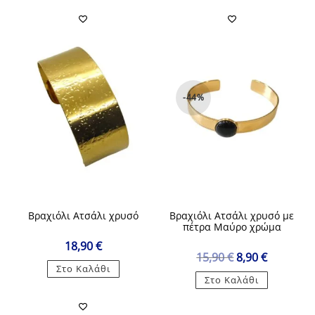
-44%
Βραχιόλι Ατσάλι χρυσό
Βραχιόλι Ατσάλι χρυσό με
πέτρα Μαύρο χρώμα
18,90
€
Original
Η
15,90
€
8,90
€
price
τρέχουσα
Στο Καλάθι
was:
τιμή
Στο Καλάθι
15,90 €.
είναι:
8,90 €.