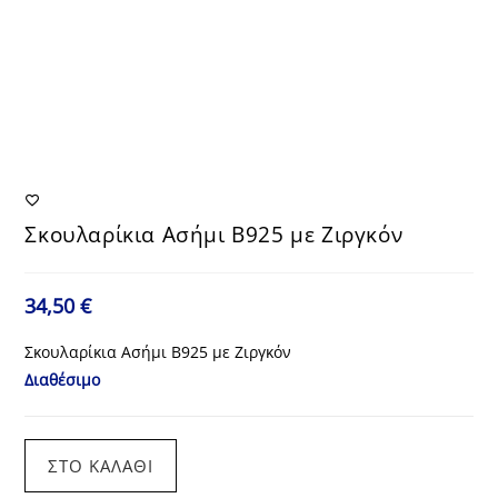
Σκουλαρίκια Ασήμι Β925 με Ζιργκόν
34,50
€
Σκουλαρίκια Ασήμι Β925 με Ζιργκόν
Διαθέσιμο
Σκουλαρίκια
ΣΤΟ ΚΑΛΆΘΙ
Ασήμι