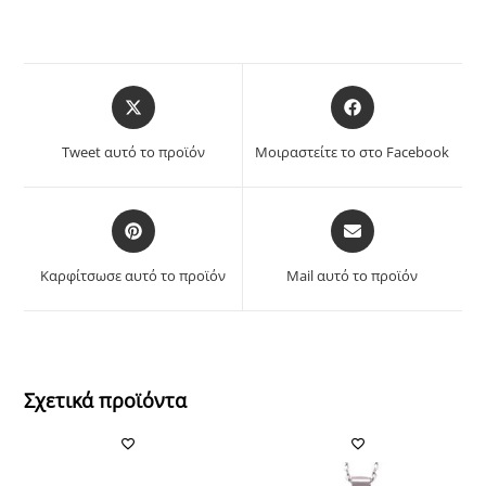
Opens
Opens
in
in
a
a
Tweet αυτό το προϊόν
Μοιραστείτε το στο Facebook
new
new
window
window
Opens
Opens
in
in
a
a
Καρφίτσωσε αυτό το προϊόν
Mail αυτό το προϊόν
new
new
window
window
Σχετικά προϊόντα