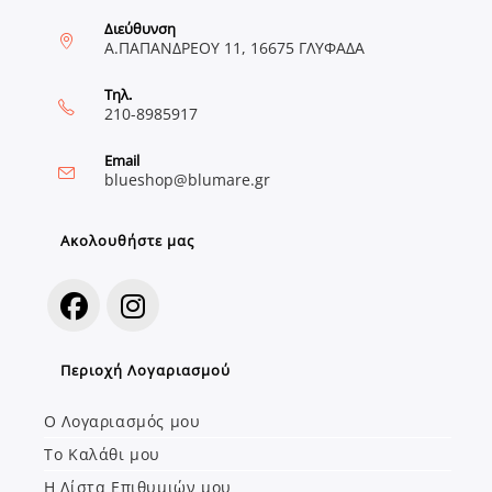
Διεύθυνση
Α.ΠΑΠΑΝΔΡΕΟΥ 11, 16675 ΓΛΥΦΑΔΑ
Τηλ.
210-8985917
Email
Opens
blueshop@blumare.gr
in
your
application
Ακολουθήστε μας
Opens
Opens
Περιοχή Λογαριασμού
in
in
a
a
Ο Λογαριασμός μου
new
new
Το Καλάθι μου
tab
tab
Η Λίστα Επιθυμιών μου