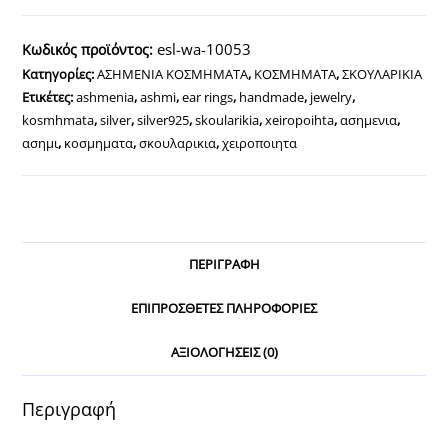
Β925
με
esl-wa-10053
Κωδικός προϊόντος:
Ζιργκόν
Κατηγορίες:
ΑΣΗΜΕΝΙΑ ΚΟΣΜΗΜΑΤΑ
,
ΚΟΣΜΗΜΑΤΑ
,
ΣΚΟΥΛΑΡΙΚΙΑ
ποσότητα
Ετικέτες:
ashmenia
,
ashmi
,
ear rings
,
handmade
,
jewelry
,
kosmhmata
,
silver
,
silver925
,
skoularikia
,
xeiropoihta
,
ασημενια
,
ασημι
,
κοσμηματα
,
σκουλαρικια
,
χειροποιητα
ΠΕΡΙΓΡΑΦΉ
ΕΠΙΠΡΌΣΘΕΤΕΣ ΠΛΗΡΟΦΟΡΊΕΣ
ΑΞΙΟΛΟΓΉΣΕΙΣ (0)
Περιγραφή