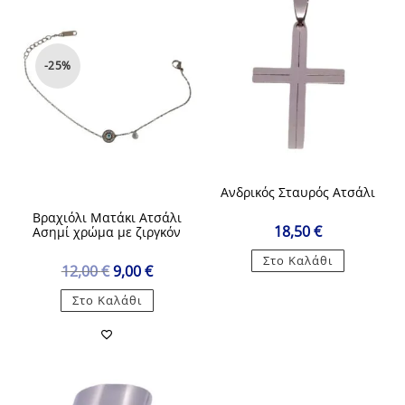
-25%
Ανδρικός Σταυρός Ατσάλι
Βραχιόλι Ματάκι Ατσάλι
18,50
€
Ασημί χρώμα με ζιργκόν
Στο Καλάθι
Original
Η
12,00
€
9,00
€
price
τρέχουσα
was:
τιμή
Στο Καλάθι
12,00 €.
είναι:
9,00 €.